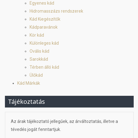
Egyenes kád
Hidromasszázs rendszerek
Kád Kiegészítők
Kádparavánok
Kör kád
Különleges kád
Ovális kád
Sarokkád
Térben álló kád
Ülőkád
Kád Márkák
Tájékoztatás
Az árak tájékoztató jellegűek, az árváltoztatás, illetve a
tévedés jogát fenntartjuk.