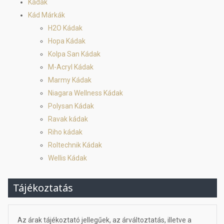
Kádak
Kád Márkák
H2O Kádak
Hopa Kádak
Kolpa San Kádak
M-Acryl Kádak
Marmy Kádak
Niagara Wellness Kádak
Polysan Kádak
Ravak kádak
Riho kádak
Roltechnik Kádak
Wellis Kádak
Tájékoztatás
Az árak tájékoztató jellegűek, az árváltoztatás, illetve a