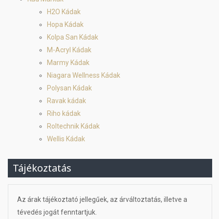
H2O Kádak
Hopa Kádak
Kolpa San Kádak
M-Acryl Kádak
Marmy Kádak
Niagara Wellness Kádak
Polysan Kádak
Ravak kádak
Riho kádak
Roltechnik Kádak
Wellis Kádak
Tájékoztatás
Az árak tájékoztató jellegűek, az árváltoztatás, illetve a
tévedés jogát fenntartjuk.