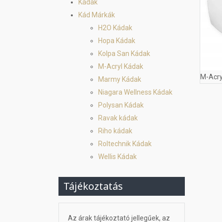
Kádak
Kád Márkák
H2O Kádak
Hopa Kádak
Kolpa San Kádak
M-Acryl Kádak
M-Acry
Marmy Kádak
Niagara Wellness Kádak
Polysan Kádak
Ravak kádak
Riho kádak
Roltechnik Kádak
Wellis Kádak
Tájékoztatás
Az árak tájékoztató jellegűek, az