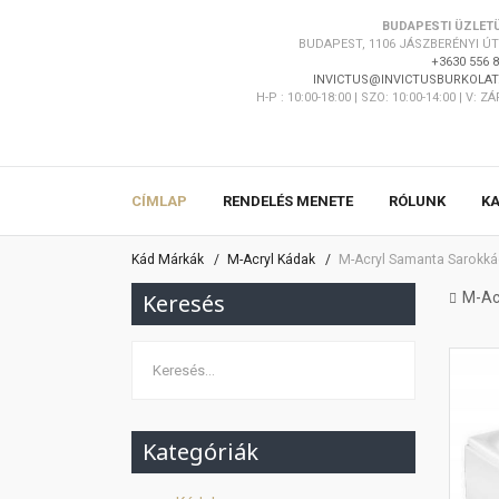
BUDAPESTI ÜZLET
BUDAPEST, 1106 JÁSZBERÉNYI ÚT 
+3630 556 
INVICTUS@INVICTUSBURKOLAT
H-P : 10:00-18:00 | SZO: 10:00-14:00 | V: Z
CÍMLAP
RENDELÉS MENETE
RÓLUNK
K
Kád Márkák
M-Acryl Kádak
M-Acryl Samanta Sarokká
Keresés
M-Ac
Kategóriák