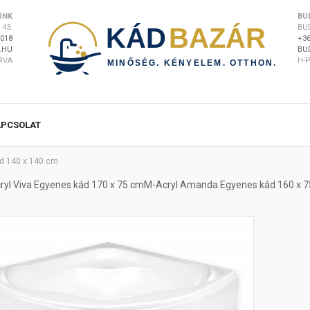
ÜNK
BU
43.
BU
8018
+36
.HU
BU
ÁRVA
H-P
APCSOLAT
d 140 x 140 cm
ryl Viva Egyenes kád 170 x 75 cm
M-Acryl Amanda Egyenes kád 160 x 